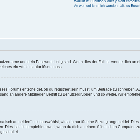
Warum ist Funktion x oder y nicht enthalten
An wen soll ich mich wenden, falls es Besc
utzername und dein Passwort richtig sind. Wenn dies der Fall ist, wende dich an ei
welches ein Administrator lösen muss.
es Forums entscheidet, ob du registriert sein musst, um Beiträge zu schreiben. Auf j
sand an andere Mitglieder, Beitritt zu Benutzergruppen und so weiter. Wir empfehlen 
isch anmelden“ nicht auswählst, wirst du nur für eine Sitzung angemeldet. Dies 
Dies ist nicht empfehlenswert, wenn du dich an einem öffentlichen Computer, zum 
geschaltet.