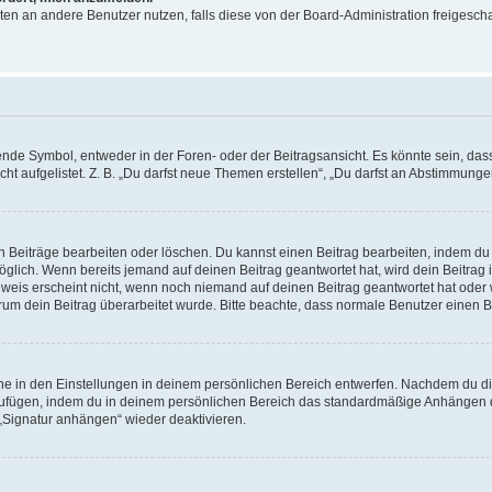
ichten an andere Benutzer nutzen, falls diese von der Board-Administration freige
e Symbol, entweder in der Foren- oder der Beitragsansicht. Es könnte sein, dass e
ht aufgelistet. Z. B. „Du darfst neue Themen erstellen“, „Du darfst an Abstimmung
n Beiträge bearbeiten oder löschen. Du kannst einen Beitrag bearbeiten, indem du
möglich. Wenn bereits jemand auf deinen Beitrag geantwortet hat, wird dein Beitra
nweis erscheint nicht, wenn noch niemand auf deinen Beitrag geantwortet hat oder 
 warum dein Beitrag überarbeitet wurde. Bitte beachte, dass normale Benutzer einen
e in den Einstellungen in deinem persönlichen Bereich entwerfen. Nachdem du die 
zufügen, indem du in deinem persönlichen Bereich das standardmäßige Anhängen d
 „Signatur anhängen“ wieder deaktivieren.