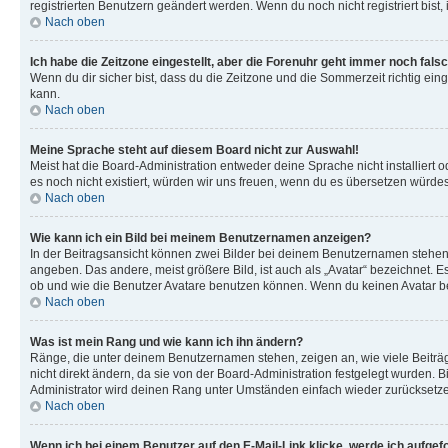
registrierten Benutzern geändert werden. Wenn du noch nicht registriert bist, is
Nach oben
Ich habe die Zeitzone eingestellt, aber die Forenuhr geht immer noch falsc
Wenn du dir sicher bist, dass du die Zeitzone und die Sommerzeit richtig eing
kann.
Nach oben
Meine Sprache steht auf diesem Board nicht zur Auswahl!
Meist hat die Board-Administration entweder deine Sprache nicht installiert o
es noch nicht existiert, würden wir uns freuen, wenn du es übersetzen würd
Nach oben
Wie kann ich ein Bild bei meinem Benutzernamen anzeigen?
In der Beitragsansicht können zwei Bilder bei deinem Benutzernamen stehen. 
angeben. Das andere, meist größere Bild, ist auch als „Avatar“ bezeichnet. E
ob und wie die Benutzer Avatare benutzen können. Wenn du keinen Avatar ben
Nach oben
Was ist mein Rang und wie kann ich ihn ändern?
Ränge, die unter deinem Benutzernamen stehen, zeigen an, wie viele Beiträg
nicht direkt ändern, da sie von der Board-Administration festgelegt wurden.
Administrator wird deinen Rang unter Umständen einfach wieder zurücksetz
Nach oben
Wenn ich bei einem Benutzer auf den E-Mail-Link klicke, werde ich aufgef