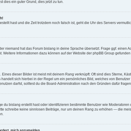
t dies ein guter Grund, dies jetzt zu tun.
h!
estellt hast und die Zeit trotzdem noch falsch ist, geht die Uhr des Servers vermutl
der niemand hat das Forum bislang in deine Sprache übersetzt. Frage ggf. einen Adm
est. Weitere Informationen dazu können auf der Website der phpBB Group gefunden
Eines dieser Bilder ist meist mit deinem Rang verknüpft: Oft sind dies Sterne, Kä
s handelt sich hierbei in der Regel um ein persönliches Bild, welches von Benutzer
utzen darfst, solltest du die Board-Administration nach den Gründen dafür fragen
e du bislang erstellt hast oder identifizieren bestimmte Benutzer wie Moderatore
 Bitte schreibe keine sinnlosen Beiträge, nur um deinen Rang zu erhöhen — die mei
en.
ordert, mich anzumelden.