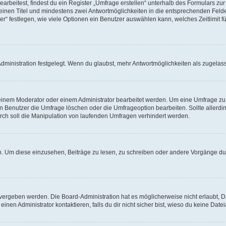
beitest, findest du ein Register „Umfrage erstellen“ unterhalb des Formulars zur 
t einen Titel und mindestens zwei Antwortmöglichkeiten in die entsprechenden Felde
r“ festlegen, wie viele Optionen ein Benutzer auswählen kann, welches Zeitlimit fü
ministration festgelegt. Wenn du glaubst, mehr Antwortmöglichkeiten als zugelasse
inem Moderator oder einem Administrator bearbeitet werden. Um eine Umfrage zu b
enutzer die Umfrage löschen oder die Umfrageoption bearbeiten. Sollte allerdi
ch soll die Manipulation von laufenden Umfragen verhindert werden.
 Um diese einzusehen, Beiträge zu lesen, zu schreiben oder andere Vorgänge du
vergeben werden. Die Board-Administration hat es möglicherweise nicht erlaubt, 
nen Administrator kontaktieren, falls du dir nicht sicher bist, wieso du keine Dat