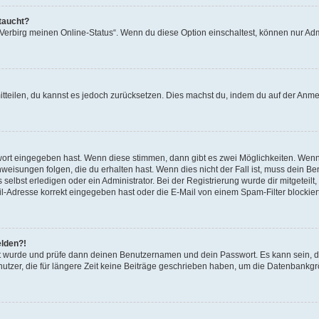
taucht?
 „Verbirg meinen Online-Status“. Wenn du diese Option einschaltest, können nur Ad
mitteilen, du kannst es jedoch zurücksetzen. Dies machst du, indem du auf der Anm
swort eingegeben hast. Wenn diese stimmen, dann gibt es zwei Möglichkeiten. Wen
eisungen folgen, die du erhalten hast. Wenn dies nicht der Fall ist, muss dein Ben
lbst erledigen oder ein Administrator. Bei der Registrierung wurde dir mitgeteilt, 
-Adresse korrekt eingegeben hast oder die E-Mail von einem Spam-Filter blockiert
elden?!
andt wurde und prüfe dann deinen Benutzernamen und dein Passwort. Es kann sein,
utzer, die für längere Zeit keine Beiträge geschrieben haben, um die Datenbankgrö