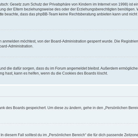
sch: Gesetz zum Schutz der Privatsphäre von Kindern im Internet von 1998) ist ei
ng der Eltern beziehungsweise des oder der Erziehungsberechtigten benötigen. Wenn
. Bitte beachte, dass das phpBB-Team keine Rechtsberatung anbieten kann und nicht d
h anmelden möchtest, von der Board-Administration gesperrt wurde. Die Registrie
ard-Administration.
t und die dafür sorgen, dass du im Forum angemeldet bleibst. Außerdem ermögliche
ng hast, kann es helfen, wenn du die Cookies des Boards löscht.
bank des Boards gespeichert. Um diese zu ändern, gehe in den „Persönlichen Bereic
In diesem Fall solltest du im „Persönlichen Bereich“ die für dich passende Zeitzone 