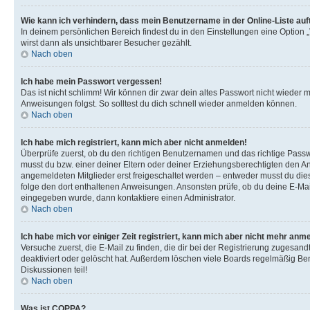
Wie kann ich verhindern, dass mein Benutzername in der Online-Liste auf
In deinem persönlichen Bereich findest du in den Einstellungen eine Option
wirst dann als unsichtbarer Besucher gezählt.
Nach oben
Ich habe mein Passwort vergessen!
Das ist nicht schlimm! Wir können dir zwar dein altes Passwort nicht wieder 
Anweisungen folgst. So solltest du dich schnell wieder anmelden können.
Nach oben
Ich habe mich registriert, kann mich aber nicht anmelden!
Überprüfe zuerst, ob du den richtigen Benutzernamen und das richtige Pas
musst du bzw. einer deiner Eltern oder deiner Erziehungsberechtigten den Anw
angemeldeten Mitglieder erst freigeschaltet werden – entweder musst du dies se
folge den dort enthaltenen Anweisungen. Ansonsten prüfe, ob du deine E-Mail
eingegeben wurde, dann kontaktiere einen Administrator.
Nach oben
Ich habe mich vor einiger Zeit registriert, kann mich aber nicht mehr anm
Versuche zuerst, die E-Mail zu finden, die dir bei der Registrierung zuges
deaktiviert oder gelöscht hat. Außerdem löschen viele Boards regelmäßig Ben
Diskussionen teil!
Nach oben
Was ist COPPA?