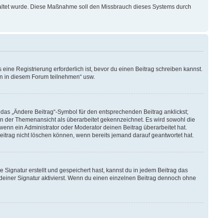
schaltet wurde. Diese Maßnahme soll den Missbrauch dieses Systems durch
ine Registrierung erforderlich ist, bevor du einen Beitrag schreiben kannst.
en in diesem Forum teilnehmen“ usw.
 das „Ändere Beitrag“-Symbol für den entsprechenden Beitrag anklickst;
g in der Themenansicht als überarbeitet gekennzeichnet. Es wird sowohl die
wenn ein Administrator oder Moderator deinen Beitrag überarbeitet hat.
 Beitrag nicht löschen können, wenn bereits jemand darauf geantwortet hat.
Signatur erstellt und gespeichert hast, kannst du in jedem Beitrag das
einer Signatur aktivierst. Wenn du einen einzelnen Beitrag dennoch ohne