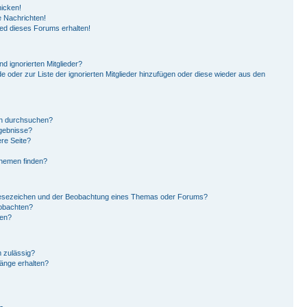
hicken!
 Nachrichten!
ied dieses Forums erhalten!
d ignorierten Mitglieder?
de oder zur Liste der ignorierten Mitglieder hinzufügen oder diese wieder aus den
en durchsuchen?
rgebnisse?
re Seite?
Themen finden?
Lesezeichen und der Beobachtung eines Themas oder Forums?
eobachten?
gen?
 zulässig?
hänge erhalten?