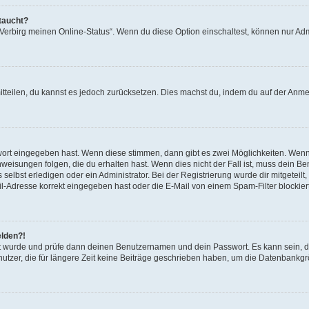
taucht?
 „Verbirg meinen Online-Status“. Wenn du diese Option einschaltest, können nur Ad
mitteilen, du kannst es jedoch zurücksetzen. Dies machst du, indem du auf der Anm
swort eingegeben hast. Wenn diese stimmen, dann gibt es zwei Möglichkeiten. Wen
eisungen folgen, die du erhalten hast. Wenn dies nicht der Fall ist, muss dein Ben
lbst erledigen oder ein Administrator. Bei der Registrierung wurde dir mitgeteilt, 
-Adresse korrekt eingegeben hast oder die E-Mail von einem Spam-Filter blockiert
elden?!
andt wurde und prüfe dann deinen Benutzernamen und dein Passwort. Es kann sein,
utzer, die für längere Zeit keine Beiträge geschrieben haben, um die Datenbankgrö