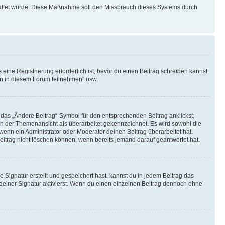
schaltet wurde. Diese Maßnahme soll den Missbrauch dieses Systems durch
ine Registrierung erforderlich ist, bevor du einen Beitrag schreiben kannst.
en in diesem Forum teilnehmen“ usw.
 das „Ändere Beitrag“-Symbol für den entsprechenden Beitrag anklickst;
g in der Themenansicht als überarbeitet gekennzeichnet. Es wird sowohl die
wenn ein Administrator oder Moderator deinen Beitrag überarbeitet hat.
 Beitrag nicht löschen können, wenn bereits jemand darauf geantwortet hat.
Signatur erstellt und gespeichert hast, kannst du in jedem Beitrag das
einer Signatur aktivierst. Wenn du einen einzelnen Beitrag dennoch ohne