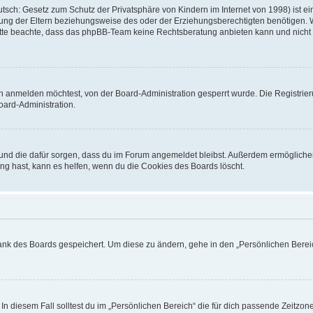
sch: Gesetz zum Schutz der Privatsphäre von Kindern im Internet von 1998) ist ei
ng der Eltern beziehungsweise des oder der Erziehungsberechtigten benötigen. Wenn
. Bitte beachte, dass das phpBB-Team keine Rechtsberatung anbieten kann und nicht d
h anmelden möchtest, von der Board-Administration gesperrt wurde. Die Registrie
ard-Administration.
t und die dafür sorgen, dass du im Forum angemeldet bleibst. Außerdem ermögliche
ng hast, kann es helfen, wenn du die Cookies des Boards löscht.
bank des Boards gespeichert. Um diese zu ändern, gehe in den „Persönlichen Bereic
In diesem Fall solltest du im „Persönlichen Bereich“ die für dich passende Zeitzone 