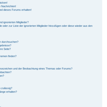
hicken!
 Nachrichten!
ied dieses Forums erhalten!
d ignorierten Mitglieder?
de oder zur Liste der ignorierten Mitglieder hinzufügen oder diese wieder aus den
en durchsuchen?
rgebnisse?
re Seite?
Themen finden?
Lesezeichen und der Beobachtung eines Themas oder Forums?
eobachten?
gen?
 zulässig?
hänge erhalten?