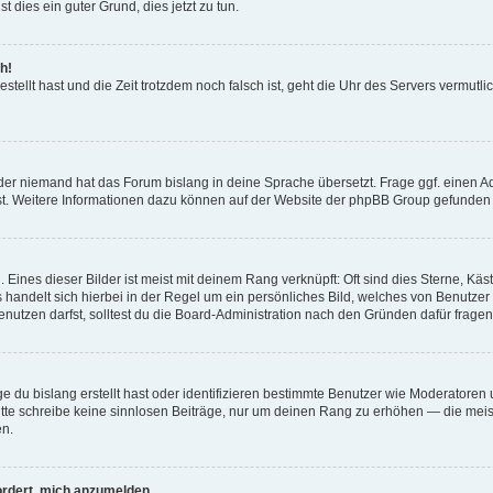
t dies ein guter Grund, dies jetzt zu tun.
h!
estellt hast und die Zeit trotzdem noch falsch ist, geht die Uhr des Servers vermutl
der niemand hat das Forum bislang in deine Sprache übersetzt. Frage ggf. einen Adm
est. Weitere Informationen dazu können auf der Website der phpBB Group gefunden
Eines dieser Bilder ist meist mit deinem Rang verknüpft: Oft sind dies Sterne, Kä
s handelt sich hierbei in der Regel um ein persönliches Bild, welches von Benutzer
utzen darfst, solltest du die Board-Administration nach den Gründen dafür fragen
e du bislang erstellt hast oder identifizieren bestimmte Benutzer wie Moderatore
 Bitte schreibe keine sinnlosen Beiträge, nur um deinen Rang zu erhöhen — die mei
en.
ordert, mich anzumelden.