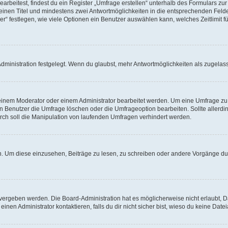
beitest, findest du ein Register „Umfrage erstellen“ unterhalb des Formulars zur 
t einen Titel und mindestens zwei Antwortmöglichkeiten in die entsprechenden Felde
r“ festlegen, wie viele Optionen ein Benutzer auswählen kann, welches Zeitlimit fü
ministration festgelegt. Wenn du glaubst, mehr Antwortmöglichkeiten als zugelasse
inem Moderator oder einem Administrator bearbeitet werden. Um eine Umfrage zu b
enutzer die Umfrage löschen oder die Umfrageoption bearbeiten. Sollte allerdi
ch soll die Manipulation von laufenden Umfragen verhindert werden.
 Um diese einzusehen, Beiträge zu lesen, zu schreiben oder andere Vorgänge du
vergeben werden. Die Board-Administration hat es möglicherweise nicht erlaubt, 
nen Administrator kontaktieren, falls du dir nicht sicher bist, wieso du keine Dat