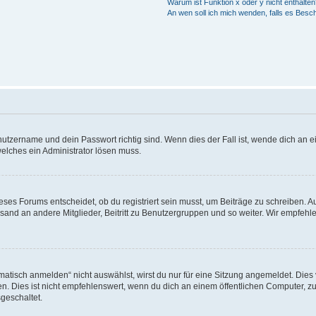
Warum ist Funktion x oder y nicht enthalten
An wen soll ich mich wenden, falls es Besc
utzername und dein Passwort richtig sind. Wenn dies der Fall ist, wende dich an ei
welches ein Administrator lösen muss.
es Forums entscheidet, ob du registriert sein musst, um Beiträge zu schreiben. Auf j
sand an andere Mitglieder, Beitritt zu Benutzergruppen und so weiter. Wir empfehlen 
isch anmelden“ nicht auswählst, wirst du nur für eine Sitzung angemeldet. Dies 
Dies ist nicht empfehlenswert, wenn du dich an einem öffentlichen Computer, zum 
geschaltet.