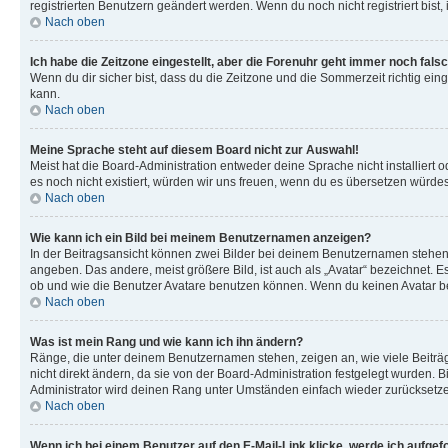
registrierten Benutzern geändert werden. Wenn du noch nicht registriert bist, is
Nach oben
Ich habe die Zeitzone eingestellt, aber die Forenuhr geht immer noch falsc
Wenn du dir sicher bist, dass du die Zeitzone und die Sommerzeit richtig eing
kann.
Nach oben
Meine Sprache steht auf diesem Board nicht zur Auswahl!
Meist hat die Board-Administration entweder deine Sprache nicht installiert o
es noch nicht existiert, würden wir uns freuen, wenn du es übersetzen würd
Nach oben
Wie kann ich ein Bild bei meinem Benutzernamen anzeigen?
In der Beitragsansicht können zwei Bilder bei deinem Benutzernamen stehen. 
angeben. Das andere, meist größere Bild, ist auch als „Avatar“ bezeichnet. E
ob und wie die Benutzer Avatare benutzen können. Wenn du keinen Avatar ben
Nach oben
Was ist mein Rang und wie kann ich ihn ändern?
Ränge, die unter deinem Benutzernamen stehen, zeigen an, wie viele Beiträg
nicht direkt ändern, da sie von der Board-Administration festgelegt wurden.
Administrator wird deinen Rang unter Umständen einfach wieder zurücksetz
Nach oben
Wenn ich bei einem Benutzer auf den E-Mail-Link klicke, werde ich aufgef