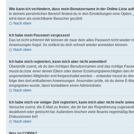
Wie kann ich verhindern, dass mein Benutzername in der Online-Liste auf
In deinem persönlichen Bereich findest du in den Einstellungen eine Option
wirst dann als unsichtbarer Besucher gezählt.
Nach oben
Ich habe mein Passwort vergessen!
Das ist nicht schlimm! Wir können dir zwar dein altes Passwort nicht wieder 
Anweisungen folgst. So solltest du dich schnell wieder anmelden können.
Nach oben
Ich habe mich registriert, kann mich aber nicht anmelden!
Überprüfe zuerst, ob du den richtigen Benutzernamen und das richtige Pas
musst du bzw. einer deiner Eltern oder deiner Erziehungsberechtigten den Anw
angemeldeten Mitglieder erst freigeschaltet werden – entweder musst du dies se
folge den dort enthaltenen Anweisungen. Ansonsten prüfe, ob du deine E-Mail
eingegeben wurde, dann kontaktiere einen Administrator.
Nach oben
Ich habe mich vor einiger Zeit registriert, kann mich aber nicht mehr anm
Versuche zuerst, die E-Mail zu finden, die dir bei der Registrierung zuges
deaktiviert oder gelöscht hat. Außerdem löschen viele Boards regelmäßig Ben
Diskussionen teil!
Nach oben
Was ist COPPA?