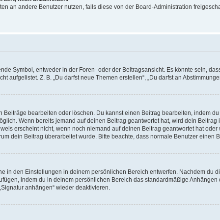
ichten an andere Benutzer nutzen, falls diese von der Board-Administration freige
e Symbol, entweder in der Foren- oder der Beitragsansicht. Es könnte sein, dass e
ht aufgelistet. Z. B. „Du darfst neue Themen erstellen“, „Du darfst an Abstimmung
n Beiträge bearbeiten oder löschen. Du kannst einen Beitrag bearbeiten, indem du
möglich. Wenn bereits jemand auf deinen Beitrag geantwortet hat, wird dein Beitra
nweis erscheint nicht, wenn noch niemand auf deinen Beitrag geantwortet hat oder 
 warum dein Beitrag überarbeitet wurde. Bitte beachte, dass normale Benutzer einen
e in den Einstellungen in deinem persönlichen Bereich entwerfen. Nachdem du die 
zufügen, indem du in deinem persönlichen Bereich das standardmäßige Anhängen d
 „Signatur anhängen“ wieder deaktivieren.