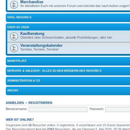
Merchandise
Ihr identifiziert Euch mit unserem Forum und möchtet das nach Außen zeigen?
OPEL REKORD E
USER ZU USER
Kaufberatung
Überblick über Schwachstellen, aktuelle Preisfindungen, alles hier.
Veranstaltungskalender
Termine, Termine, Termine!
MARKTPLATZ
DERIVATE & ABLEGER - ALLES ZU DEN BRÜDERN DES REKORD E
ADMINISTRATION & CO
ARCHIV
ANMELDEN
•
REGISTRIEREN
Benutzername:
Passwort:
WER IST ONLINE?
Insgesamt sind
15
Besucher online: 0 registrierte, 0 unsichtbare und 15 Gäste (basiere
Der Besucherrekord liegt bei
2263
Besuchern, die am Dienstag 5. Mai 2026, 00:39 gleichz