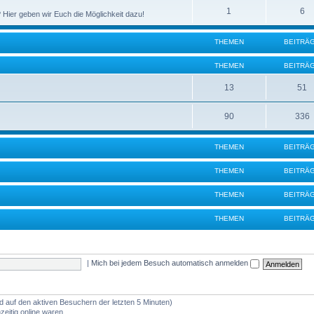
1
6
 Hier geben wir Euch die Möglichkeit dazu!
THEMEN
BEITRÄ
THEMEN
BEITRÄ
13
51
90
336
THEMEN
BEITRÄ
THEMEN
BEITRÄ
THEMEN
BEITRÄ
THEMEN
BEITRÄ
|
Mich bei jedem Besuch automatisch anmelden
nd auf den aktiven Besuchern der letzten 5 Minuten)
eitig online waren.