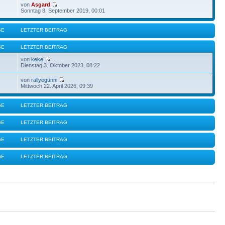
von
Asgard
Sonntag 8. September 2019, 00:01
GE
LETZTER BEITRAG
GE
LETZTER BEITRAG
von
keke
Dienstag 3. Oktober 2023, 08:22
von
rallyegünni
Mittwoch 22. April 2026, 09:39
GE
LETZTER BEITRAG
GE
LETZTER BEITRAG
GE
LETZTER BEITRAG
GE
LETZTER BEITRAG