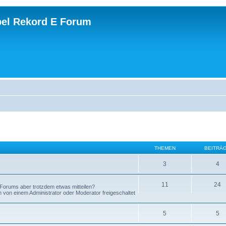
el Rekord E Forum
THEMEN
BEITRÄ
3
4
11
24
Forums aber trotzdem etwas mitteilen?
on einem Administrator oder Moderator freigeschaltet
5
5