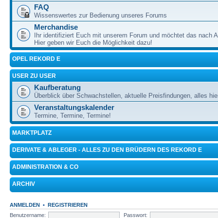
FAQ
Wissenswertes zur Bedienung unseres Forums
Merchandise
Ihr identifiziert Euch mit unserem Forum und möchtet das nach 
Hier geben wir Euch die Möglichkeit dazu!
OPEL REKORD E
USER ZU USER
Kaufberatung
Überblick über Schwachstellen, aktuelle Preisfindungen, alles hie
Veranstaltungskalender
Termine, Termine, Termine!
MARKTPLATZ
DERIVATE & ABLEGER - ALLES ZU DEN BRÜDERN DES REKORD E
ADMINISTRATION & CO
ARCHIV
ANMELDEN
•
REGISTRIEREN
Benutzername:
Passwort: