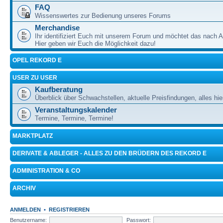
FAQ
Wissenswertes zur Bedienung unseres Forums
Merchandise
Ihr identifiziert Euch mit unserem Forum und möchtet das nach 
Hier geben wir Euch die Möglichkeit dazu!
OPEL REKORD E
USER ZU USER
Kaufberatung
Überblick über Schwachstellen, aktuelle Preisfindungen, alles hie
Veranstaltungskalender
Termine, Termine, Termine!
MARKTPLATZ
DERIVATE & ABLEGER - ALLES ZU DEN BRÜDERN DES REKORD E
ADMINISTRATION & CO
ARCHIV
ANMELDEN
•
REGISTRIEREN
Benutzername:
Passwort: