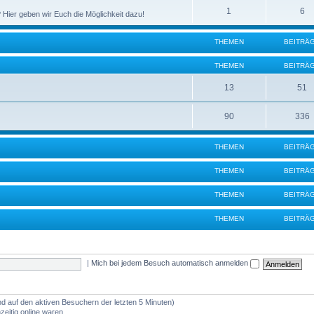
1
6
 Hier geben wir Euch die Möglichkeit dazu!
THEMEN
BEITRÄ
THEMEN
BEITRÄ
13
51
90
336
THEMEN
BEITRÄ
THEMEN
BEITRÄ
THEMEN
BEITRÄ
THEMEN
BEITRÄ
|
Mich bei jedem Besuch automatisch anmelden
nd auf den aktiven Besuchern der letzten 5 Minuten)
eitig online waren.