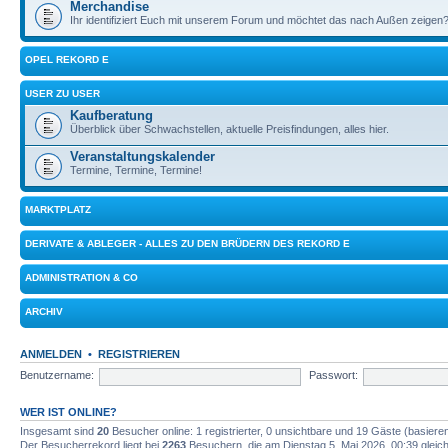
Merchandise
Ihr identifiziert Euch mit unserem Forum und möchtet das nach Außen zeigen?
OPEL REKORD E
USER ZU USER
Kaufberatung
Überblick über Schwachstellen, aktuelle Preisfindungen, alles hier.
Veranstaltungskalender
Termine, Termine, Termine!
MARKTPLATZ
DERIVATE & ABLEGER - ALLES ZU DEN BRÜDERN DES REKORD E
ADMINISTRATION & CO
ARCHIV
ANMELDEN
•
REGISTRIEREN
Benutzername:
Passwort:
WER IST ONLINE?
Insgesamt sind
20
Besucher online: 1 registrierter, 0 unsichtbare und 19 Gäste (basiere
Der Besucherrekord liegt bei
2263
Besuchern, die am Dienstag 5. Mai 2026, 00:39 gleichz