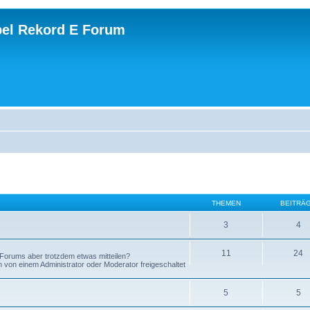
el Rekord E Forum
THEMEN
BEITRÄ
3
4
11
24
Forums aber trotzdem etwas mitteilen?
on einem Administrator oder Moderator freigeschaltet
5
5