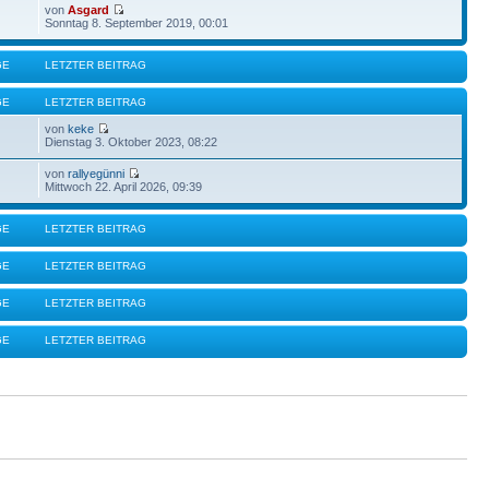
von
Asgard
Sonntag 8. September 2019, 00:01
GE
LETZTER BEITRAG
GE
LETZTER BEITRAG
von
keke
Dienstag 3. Oktober 2023, 08:22
von
rallyegünni
Mittwoch 22. April 2026, 09:39
GE
LETZTER BEITRAG
GE
LETZTER BEITRAG
GE
LETZTER BEITRAG
GE
LETZTER BEITRAG