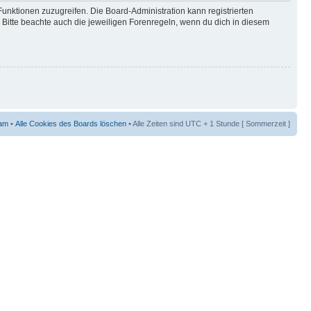
Funktionen zuzugreifen. Die Board-Administration kann registrierten
Bitte beachte auch die jeweiligen Forenregeln, wenn du dich in diesem
am
•
Alle Cookies des Boards löschen
• Alle Zeiten sind UTC + 1 Stunde [ Sommerzeit ]