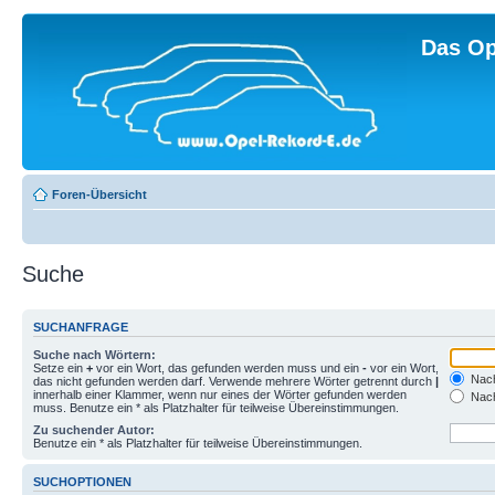
Das Op
Foren-Übersicht
Suche
SUCHANFRAGE
Suche nach Wörtern:
Setze ein
+
vor ein Wort, das gefunden werden muss und ein
-
vor ein Wort,
Nach
das nicht gefunden werden darf. Verwende mehrere Wörter getrennt durch
|
innerhalb einer Klammer, wenn nur eines der Wörter gefunden werden
Nach
muss. Benutze ein * als Platzhalter für teilweise Übereinstimmungen.
Zu suchender Autor:
Benutze ein * als Platzhalter für teilweise Übereinstimmungen.
SUCHOPTIONEN