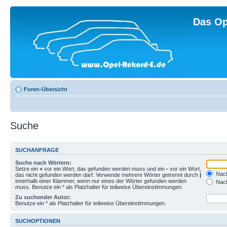
Das Op
Foren-Übersicht
Suche
SUCHANFRAGE
Suche nach Wörtern:
Setze ein
+
vor ein Wort, das gefunden werden muss und ein
-
vor ein Wort,
Nach
das nicht gefunden werden darf. Verwende mehrere Wörter getrennt durch
|
innerhalb einer Klammer, wenn nur eines der Wörter gefunden werden
Nach
muss. Benutze ein * als Platzhalter für teilweise Übereinstimmungen.
Zu suchender Autor:
Benutze ein * als Platzhalter für teilweise Übereinstimmungen.
SUCHOPTIONEN