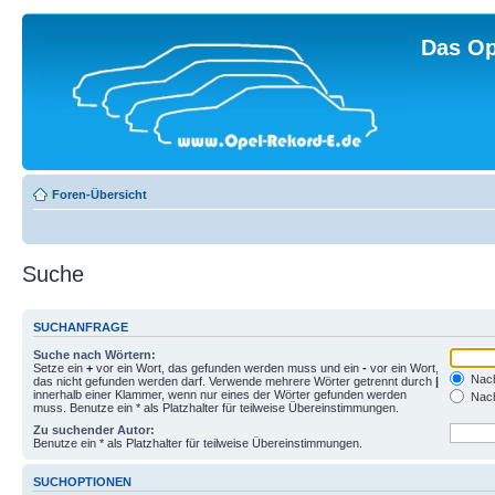
Das Op
Foren-Übersicht
Suche
SUCHANFRAGE
Suche nach Wörtern:
Setze ein
+
vor ein Wort, das gefunden werden muss und ein
-
vor ein Wort,
Nach
das nicht gefunden werden darf. Verwende mehrere Wörter getrennt durch
|
innerhalb einer Klammer, wenn nur eines der Wörter gefunden werden
Nach
muss. Benutze ein * als Platzhalter für teilweise Übereinstimmungen.
Zu suchender Autor:
Benutze ein * als Platzhalter für teilweise Übereinstimmungen.
SUCHOPTIONEN