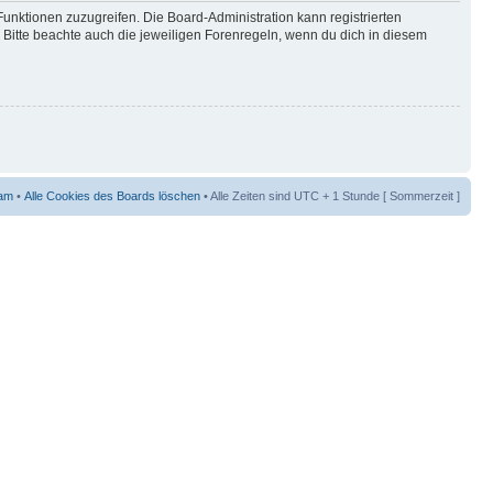
Funktionen zuzugreifen. Die Board-Administration kann registrierten
Bitte beachte auch die jeweiligen Forenregeln, wenn du dich in diesem
am
•
Alle Cookies des Boards löschen
• Alle Zeiten sind UTC + 1 Stunde [ Sommerzeit ]