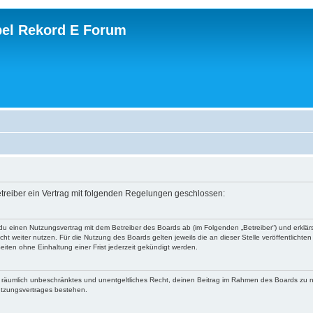
el Rekord E Forum
etreiber ein Vertrag mit folgenden Regelungen geschlossen:
 du einen Nutzungsvertrag mit dem Betreiber des Boards ab (im Folgenden „Betreiber“) und erkl
ht weiter nutzen. Für die Nutzung des Boards gelten jeweils die an dieser Stelle veröffentlichte
iten ohne Einhaltung einer Frist jederzeit gekündigt werden.
 und räumlich unbeschränktes und unentgeltliches Recht, deinen Beitrag im Rahmen des Boards zu 
utzungsvertrages bestehen.