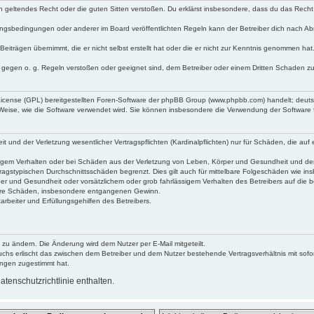
egen geltendes Recht oder die guten Sitten verstoßen. Du erklärst insbesondere, dass du das Recht
ngsbedingungen oder anderer im Board veröffentlichten Regeln kann der Betreiber dich nach A
Beiträgen übernimmt, die er nicht selbst erstellt hat oder die er nicht zur Kenntnis genommen ha
e gegen o. g. Regeln verstoßen oder geeignet sind, dem Betreiber oder einem Dritten Schaden z
 License (GPL) bereitgestellten Foren-Software der phpBB Group (www.phpbb.com) handelt; deu
 Weise, wie die Software verwendet wird. Sie können insbesondere die Verwendung der Software 
nd der Verletzung wesentlicher Vertragspflichten (Kardinalpflichten) nur für Schäden, die auf ei
igem Verhalten oder bei Schäden aus der Verletzung von Leben, Körper und Gesundheit und der Ver
ragstypischen Durchschnittsschäden begrenzt. Dies gilt auch für mittelbare Folgeschäden wie 
er und Gesundheit oder vorsätzlichem oder grob fahrlässigem Verhalten des Betreibers auf die 
elbare Schäden, insbesondere entgangenen Gewinn.
rbeiter und Erfüllungsgehilfen des Betreibers.
 zu ändern. Die Änderung wird dem Nutzer per E-Mail mitgeteilt.
uchs erlischt das zwischen dem Betreiber und dem Nutzer bestehende Vertragsverhältnis mit sofor
ungen zugestimmt hat.
tenschutzrichtlinie enthalten.