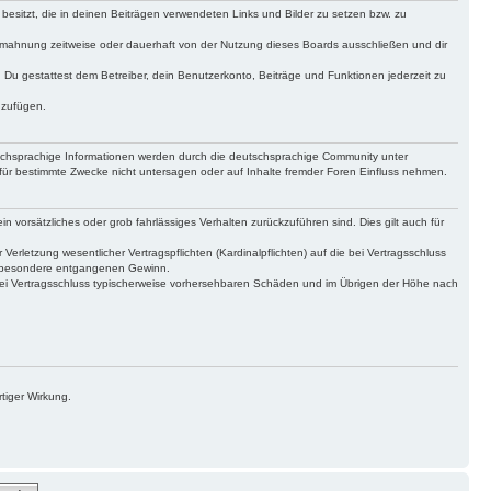
 besitzt, die in deinen Beiträgen verwendeten Links und Bilder zu setzen bzw. zu
bmahnung zeitweise oder dauerhaft von der Nutzung dieses Boards ausschließen und dir
t. Du gestattest dem Betreiber, dein Benutzerkonto, Beiträge und Funktionen jederzeit zu
uzufügen.
tschsprachige Informationen werden durch die deutschsprachige Community unter
für bestimmte Zwecke nicht untersagen oder auf Inhalte fremder Foren Einfluss nehmen.
n vorsätzliches oder grob fahrlässiges Verhalten zurückzuführen sind. Dies gilt auch für
letzung wesentlicher Vertragspflichten (Kardinalpflichten) auf die bei Vertragsschluss
insbesondere entgangenen Gewinn.
bei Vertragsschluss typischerweise vorhersehbaren Schäden und im Übrigen der Höhe nach
tiger Wirkung.