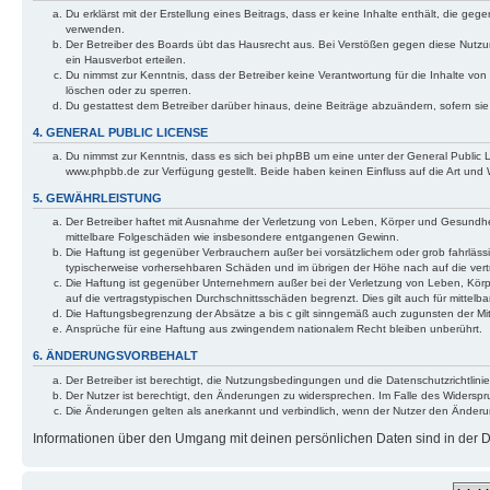
Du erklärst mit der Erstellung eines Beitrags, dass er keine Inhalte enthält, die g
verwenden.
Der Betreiber des Boards übt das Hausrecht aus. Bei Verstößen gegen diese Nutzu
ein Hausverbot erteilen.
Du nimmst zur Kenntnis, dass der Betreiber keine Verantwortung für die Inhalte von 
löschen oder zu sperren.
Du gestattest dem Betreiber darüber hinaus, deine Beiträge abzuändern, sofern si
4. GENERAL PUBLIC LICENSE
Du nimmst zur Kenntnis, dass es sich bei phpBB um eine unter der General Public
www.phpbb.de zur Verfügung gestellt. Beide haben keinen Einfluss auf die Art und
5. GEWÄHRLEISTUNG
Der Betreiber haftet mit Ausnahme der Verletzung von Leben, Körper und Gesundheit u
mittelbare Folgeschäden wie insbesondere entgangenen Gewinn.
Die Haftung ist gegenüber Verbrauchern außer bei vorsätzlichem oder grob fahrläss
typischerweise vorhersehbaren Schäden und im übrigen der Höhe nach auf die vert
Die Haftung ist gegenüber Unternehmern außer bei der Verletzung von Leben, Körp
auf die vertragstypischen Durchschnittsschäden begrenzt. Dies gilt auch für mitt
Die Haftungsbegrenzung der Absätze a bis c gilt sinngemäß auch zugunsten der Mita
Ansprüche für eine Haftung aus zwingendem nationalem Recht bleiben unberührt.
6. ÄNDERUNGSVORBEHALT
Der Betreiber ist berechtigt, die Nutzungsbedingungen und die Datenschutzrichtlinie
Der Nutzer ist berechtigt, den Änderungen zu widersprechen. Im Falle des Widerspr
Die Änderungen gelten als anerkannt und verbindlich, wenn der Nutzer den Änder
Informationen über den Umgang mit deinen persönlichen Daten sind in der Da