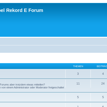
el Rekord E Forum
THEMEN
BEITRÄ
3
4
11
24
Forums aber trotzdem etwas mitteilen?
on einem Administrator oder Moderator freigeschaltet
5
5