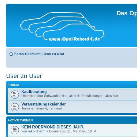
Das Op
Foren-Übersicht
‹
User zu User
User zu User
FORUM
Kaufberatung
Überblick über Schwachstellen, aktuelle Preisfindungen, alles hier.
Veranstaltungskalender
Termine, Termine, Termine!
AKTIVE THEMEN
KEIN ROERMOND DIESES JAHR.
von
rekordherm
» Donnerstag 21. Mai 2020, 19:54