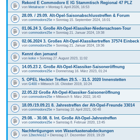
Rekord E Commodore E IG Stammtisch Regional 47 PLZ
von
Metalracer
» Montag 6. April 2026, 16:53
28.09. / 29.09. Alt-Opel-Saisonabschlusstreffen & Forum
von
commodore25e
» Sonntag 15. September 2024, 16:01
01.06.24 3. Große Alt-Opel-Klassiker-Niedersachsen-Tour
von
commodore25e
» Sonntag 21. Januar 2024, 19:38
02.06.2024 3. Großes Alt-Opel-Klassikertreffen 37574 Einbeck
von
commodore25e
» Sonntag 21. Januar 2024, 19:36
Kennt den jemand
von
keke
» Sonntag 27. August 2023, 11:02
14.05.23 2. Große Alt-Opel-Klassiker-Saisoneröffnung
von
commodore25e
» Donnerstag 16. März 2023, 01:24
5. OPEL Heckler Treffen 29.5. - 31.5. 2020 Innenstetten
von
G400
» Mittwoch 16. Oktober 2019, 10:24
22.05.22 Große Alt-Opel-Klassiker-Saisoneröffnung
von
commodore25e
» Mittwoch 9. März 2022, 16:43
18.09./19.09.21 8. Jahrestreffen der Alt-Opel-Freunde 33014
von
commodore25e
» Samstag 10. April 2021, 00:48
29.08. - 30.08. 8. Int. Große Alt-Opel-Jahrestreffen
von
commodore25e
» Samstag 8. Februar 2020, 13:45
Nachfertigungen von Waserkastenabdeckungen
von
12techno12
» Dienstag 17. Dezember 2019, 19:29