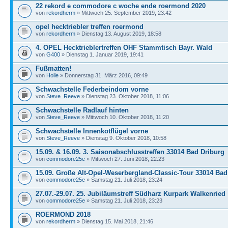
22 rekord e commodore c woche ende roermond 2020
von
rekordherm
» Mittwoch 25. September 2019, 23:42
opel hecktriebler treffen roermond
von
rekordherm
» Dienstag 13. August 2019, 18:58
4. OPEL Hecktrieblertreffen OHF Stammtisch Bayr. Wald
von
G400
» Dienstag 1. Januar 2019, 19:41
Fußmatten!
von
Holle
» Donnerstag 31. März 2016, 09:49
Schwachstelle Federbeindom vorne
von
Steve_Reeve
» Dienstag 23. Oktober 2018, 11:06
Schwachstelle Radlauf hinten
von
Steve_Reeve
» Mittwoch 10. Oktober 2018, 11:20
Schwachstelle Innenkotflügel vorne
von
Steve_Reeve
» Dienstag 9. Oktober 2018, 10:58
15.09. & 16.09. 3. Saisonabschlusstreffen 33014 Bad Driburg
von
commodore25e
» Mittwoch 27. Juni 2018, 22:23
15.09. Große Alt-Opel-Weserbergland-Classic-Tour 33014 Bad
von
commodore25e
» Samstag 21. Juli 2018, 23:24
27.07.-29.07. 25. Jubiläumstreff Südharz Kurpark Walkenried
von
commodore25e
» Samstag 21. Juli 2018, 23:23
ROERMOND 2018
von
rekordherm
» Dienstag 15. Mai 2018, 21:46