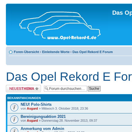
Das Op
Foren-Übersicht
‹
Einleitende Worte
‹
Das Opel Rekord E Forum
Das Opel Rekord E Fo
Neues Thema erstellen
BEKANNTMACHUNGEN
NEU! Polo-Shirts
von
Asgard
» Mittwoch 3. Oktober 2018, 23:36
Bereinigungsaktion 2021
von
Asgard
» Donnerstag 28. November 2013, 09:37
Anmerkung vom Admin