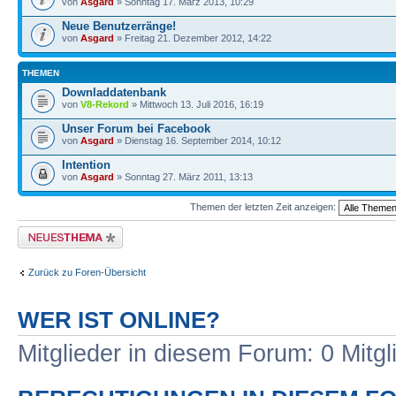
von
Asgard
» Sonntag 17. März 2013, 10:29
Neue Benutzerränge!
von
Asgard
» Freitag 21. Dezember 2012, 14:22
THEMEN
Downladdatenbank
von
V8-Rekord
» Mittwoch 13. Juli 2016, 16:19
Unser Forum bei Facebook
von
Asgard
» Dienstag 16. September 2014, 10:12
Intention
von
Asgard
» Sonntag 27. März 2011, 13:13
Themen der letzten Zeit anzeigen:
Neues Thema erstellen
Zurück zu Foren-Übersicht
WER IST ONLINE?
Mitglieder in diesem Forum: 0 Mitg