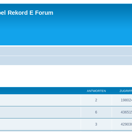
el Rekord E Forum
ANTWORTEN
ZUGRIF
2
19802
6
43651
3
42903