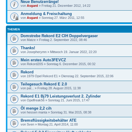
Neue Benutzerränge!
von
Asgard
» Freitag 21. Dezember 2012, 14:22
Anmeldung & Freischaltung
von
Asgard
» Sonntag 27. März 2011, 12:55
THEMEN
Domstrebe Rekord E2 CIH Doppelvergaser
von Matze » Freitag 2. September 2022, 08:46
Thanks!
von Josepherymn » Mittwoch 19. Januar 2022, 22:20
Mein erstes Auto3FEVCZ
von Rekord20S » Sonntag 6. Dezember 2015, 00:32
Rekord
von 1979 Opel Rekord E1 » Dienstag 22. September 2015, 22:06
Teilegesuch Rekord E 2.0
von pat... » Freitag 28. August 2015, 11:38
Rekord E1 Bj79 Leistungsverlust 2. Zylinder
von Opelfreak56 » Sonntag 21. Juni 2015, 17:47
Öl menge 2,2 cih
von hessen manta » Sonntag 31. Mai 2015, 08:38
Bremsflüssigkeitsbehälter ATE
von Sven » Montag 21. April 2014, 11:00