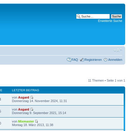
Erweiterte Suche
FAQ
Registrieren
Anmelden
11 Themen • Seite
1
von
1
FE
LETZTER BEITRAG
von
Asgard
4
Donnerstag 14. November 2024, 11:31
von
Asgard
5
Donnerstag 9. September 2021, 15:14
von
Mixmaster
0
Montag 18. März 2013, 11:38