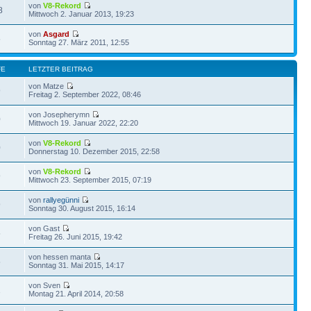
von
V8-Rekord
8
Mittwoch 2. Januar 2013, 19:23
von
Asgard
5
Sonntag 27. März 2011, 12:55
FE
LETZTER BEITRAG
von Matze
9
Freitag 2. September 2022, 08:46
von Josepherymn
0
Mittwoch 19. Januar 2022, 22:20
von
V8-Rekord
0
Donnerstag 10. Dezember 2015, 22:58
von
V8-Rekord
9
Mittwoch 23. September 2015, 07:19
von
rallyegünni
9
Sonntag 30. August 2015, 16:14
von Gast
5
Freitag 26. Juni 2015, 19:42
von hessen manta
5
Sonntag 31. Mai 2015, 14:17
von Sven
1
Montag 21. April 2014, 20:58