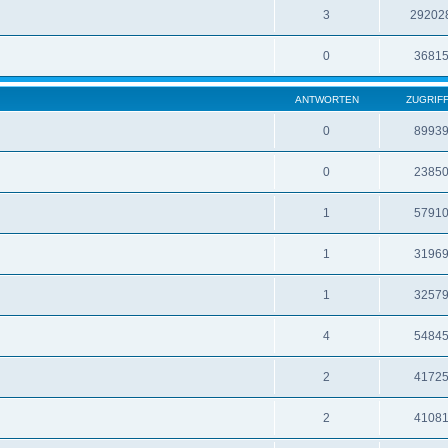
3
29202
0
3681
ANTWORTEN
ZUGRIF
0
8993
0
2385
1
5791
1
3196
1
3257
4
5484
2
4172
2
4108