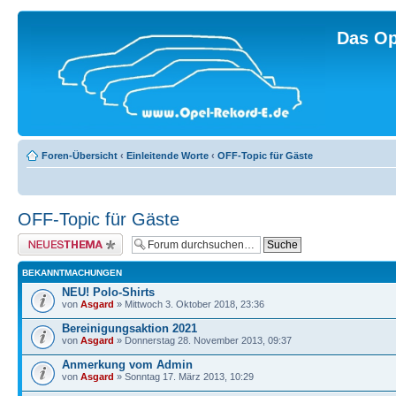
Das Op
Foren-Übersicht
‹
Einleitende Worte
‹
OFF-Topic für Gäste
OFF-Topic für Gäste
Neues Thema erstellen
BEKANNTMACHUNGEN
NEU! Polo-Shirts
von
Asgard
» Mittwoch 3. Oktober 2018, 23:36
Bereinigungsaktion 2021
von
Asgard
» Donnerstag 28. November 2013, 09:37
Anmerkung vom Admin
von
Asgard
» Sonntag 17. März 2013, 10:29