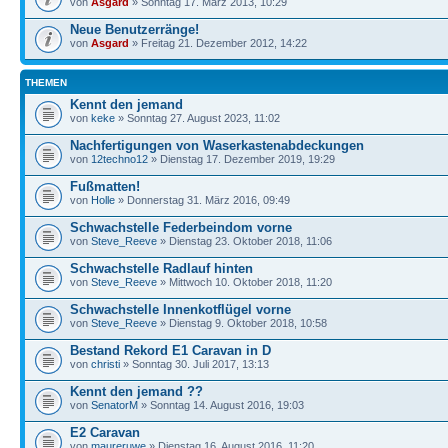
von
Asgard
» Sonntag 17. März 2013, 10:29
Neue Benutzerränge!
von
Asgard
» Freitag 21. Dezember 2012, 14:22
THEMEN
Kennt den jemand
von
keke
» Sonntag 27. August 2023, 11:02
Nachfertigungen von Waserkastenabdeckungen
von
12techno12
» Dienstag 17. Dezember 2019, 19:29
Fußmatten!
von
Holle
» Donnerstag 31. März 2016, 09:49
Schwachstelle Federbeindom vorne
von
Steve_Reeve
» Dienstag 23. Oktober 2018, 11:06
Schwachstelle Radlauf hinten
von
Steve_Reeve
» Mittwoch 10. Oktober 2018, 11:20
Schwachstelle Innenkotflügel vorne
von
Steve_Reeve
» Dienstag 9. Oktober 2018, 10:58
Bestand Rekord E1 Caravan in D
von
christi
» Sonntag 30. Juli 2017, 13:13
Kennt den jemand ??
von
SenatorM
» Sonntag 14. August 2016, 19:03
E2 Caravan
von
maureruwe
» Dienstag 16. August 2016, 11:20