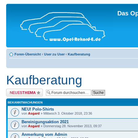
Das Op
Foren-Übersicht
‹
User zu User
‹
Kaufberatung
Kaufberatung
Neues Thema erstellen
BEKANNTMACHUNGEN
NEU! Polo-Shirts
von
Asgard
» Mittwoch 3. Oktober 2018, 23:36
Bereinigungsaktion 2021
von
Asgard
» Donnerstag 28. November 2013, 09:37
Anmerkung vom Admin