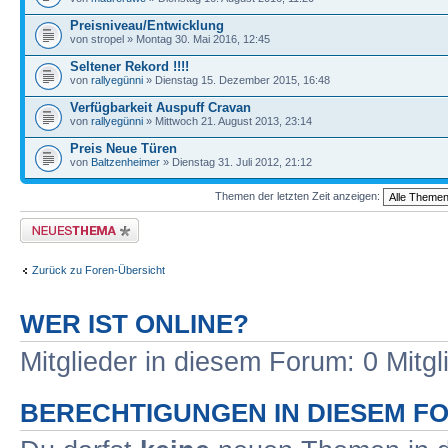
Preisniveau/Entwicklung
von stropel » Montag 30. Mai 2016, 12:45
Seltener Rekord !!!!
von
rallyegünni
» Dienstag 15. Dezember 2015, 16:48
Verfügbarkeit Auspuff Cravan
von
rallyegünni
» Mittwoch 21. August 2013, 23:14
Preis Neue Türen
von
Baltzenheimer
» Dienstag 31. Juli 2012, 21:12
Themen der letzten Zeit anzeigen:
Neues Thema erstellen
Zurück zu Foren-Übersicht
WER IST ONLINE?
Mitglieder in diesem Forum: 0 Mitg
BERECHTIGUNGEN IN DIESEM F